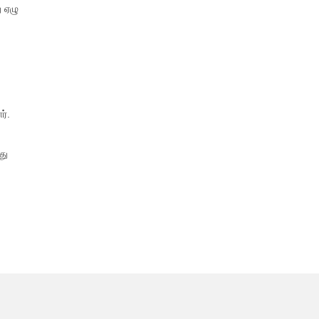
 ஏழு
ர்.
து