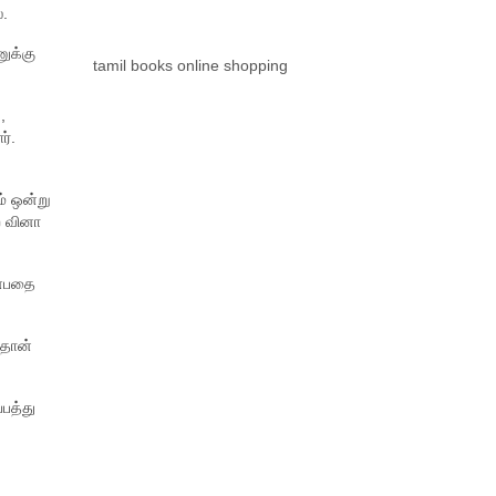
ை.
ுக்கு
tamil books online shopping
,
ர்.
ம் ஒன்று
ற வினா
என்பதை
ிதான்
்பத்து