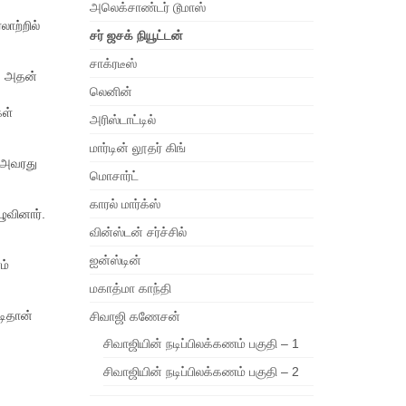
அலெக்சாண்டர் டூமாஸ்
லாற்றில்
சர் ஜசக் நியூட்டன்
சாக்ரடீஸ்
, அதன்
லெனின்
கள்
அரிஸ்டாட்டில்
மார்டின் லூதர் கிங்
ு அவரது
மொசார்ட்
காரல் மார்க்ஸ்
ுவினார்.
வின்ஸ்டன் சர்ச்சில்
ஐன்ஸ்டின்
ம்
மகாத்மா காந்தி
டிதான்
சிவாஜி கணேசன்
சிவாஜியின் நடிப்பிலக்கணம் பகுதி – 1
சிவாஜியின் நடிப்பிலக்கணம் பகுதி – 2