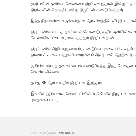
சூரியனின் ஒளியை வெண்மை நிறம் என்றுதான் இன்றும் நா
நிறங்களின் தொகுப்பு என்று நியூட்டன் கண்டுபிடித்தார்.
இந்த நிறங்களின் சுருக்கம்தான் ஆங்கிலத்தில் ‘விப்ஜியார்’ என்ற
நியூட்டனின் வட்டத் தகட்டைக் கொண்டு, சூரிய ஒளியில் உள
‘டெலஸ்கோப்’பை வடிவமைத்ததும் நியூட்டன்தான்.
நியூட்டனின் அறிவாற்றலையும், கண்டுபிடிப்புகளையும் கவுரவிக்
நாணயச் சாலை பாதுகாப்பாளராகவும் அவர் பணி ஆற்றினார். 
பூமியின் ஈர்ப்புத் தன்மையைக் கண்டுபிடித்த இந்த மேதைய
கொள்ளவில்லை.
தமது 85 ஆம் வயதில் நியூட்டன் இறந்தார்.
இங்கிலாந்தில் உள்ள வெஸ்ட் மினிஸ்டர் அபேயில் நியூட்டன் 
புதைக்கப்பட்டார்.
© 2026 தமிழ்தேசம்
Tamil Books