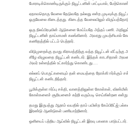
போராடிக்கொண்டிருக்கும் நியூட்டனின் பாட்டியால், மேற்க
ஏதாவதொரு வேலை தேடுவதே நல்லது என்ற முடிவுக்கு நியூட்டன
ஒருவேலை கிடைத்தது. கிடைத்த வேலையிலும் விருப்பத்தோடு
ஒரு நிலப்பிரபுவின் ஆடுகளை மேய்ப்பதே அந்தப் பணி. அதிலும
நியூட்டனின் தாய்மாமன் கலங்கினார். அவரது முயற்சியால் கேம்பி
கணிதத்தில் பட்டம் பெற்றார்.
விடுமுறைக்கு தமது கிராமத்திற்கு வந்த நியூட்டன் வீட்டிற்கு
கீழே விழுவதை நியூட்டன் கண்டார். இந்தக் காடசிதான் அவரை 
அவர் உள்ளத்தில் உட்கார்ந்து கொண்டது….
எல்லாப் பொருட்களையும் தன் மையத்தை நோக்கி ஈர்க்கும் சக்த
நியூட்டன் கண்டறிந்தார்.
பூமிக்குள்ள ஈர்ப்பு சக்தி, வானத்திலுள்ள கோள்கள், விண்மீன்க
கோள்களைச் சூரியனைச் சுற்றி வரும்படி செய்கின்றன என்று அ
தமது இருபத்து ஆறாம் வயதில் தாம் பயின்ற கேம்பிரிட்ஜ் பல்க
இரண்டு ஆண்டுகள் பணியாற்றினார்.
ஒளியைப் பற்றிய ஆய்வில் நியூட்டன் இரவு பகலாக பாடுபட்டார்.