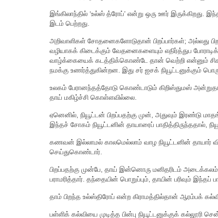
இங்கிலாந்தில் ‘உல்ஸ் த்ரோப்’ என்று ஒரு ஊர் இருக்கிறது. இ
இடம் பெற்றது.
அறிவாளிகள் சோதனைகளோடுதான் பிறப்பார்கள்; அல்லது 
வழியாகக் கிடைக்கும் வேதனைகளையும் எதிர்த்துப போரா
வாழ்க்கையைக் கடத்திக்கொண்டே தான் வெற்றி என்னும் சிகர
நமக்கு உணர்த்துகின்றன. இது சர் ஐசக் நியூட்டனுக்கும் பொரு
உலகம் பேரானந்தத்தோடு கொண்டாடும் கிறிஸ்துமஸ் அன்றுதான
தாய் மகிழ்ச்சி கொள்ளவில்லை.
ஏனெனில், நியூட்டன் பிறப்பதற்கு முன், அதுவும் இரண்டு மா
இந்தச் சோகம் நியூட்டனின் தாயாரைப் பாதித்திருந்ததால், 
கணவன் இல்லாமல் காலமெல்லாம் வாழ நியூட்டனின் தாயார் வி
செய்துகொண்டார்.
பிறப்பதற்கு முன்பே, தாய் இன்னொரு மனிதரிடம் அடைக்கலம்.
பராமரித்தார். தந்தையின் பொறுப்பும், தாயின் பரிவும் இந்தப் ப
தாம் பிறந்த உல்ஸ்திரோப் என்ற கிராமத்தில்தான் ஆரம்பக் கல்வ
பள்ளிக் கல்வியை முடித்த பின்பு நியூட்டனுக்குக் கல்லூரி