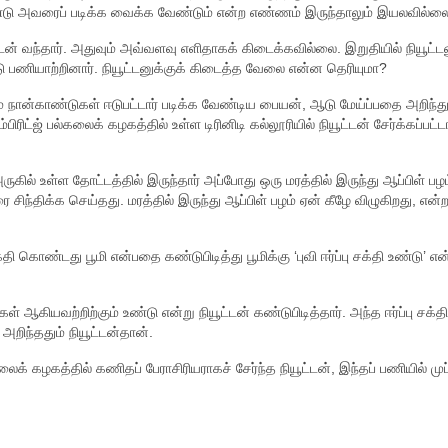
ொண்டு அவரைப் படிக்க வைக்க வேண்டும் என்ற எண்ணம் இருந்தாலும் இயலவில்ல
் வந்தார். அதுவும் அவ்வளவு எளிதாகக் கிடைக்கவில்லை. இறுதியில் நியூட்டன
 பணியாற்றினார். நியூட்டனுக்குக் கிடைத்த வேலை என்ன தெரியுமா?
் நான்காண்டுகள் ஈடுபட்டார் படிக்க வேண்டிய பையன், ஆடு மேய்ப்பதை அறிந்து
ரிட்ஜ் பல்கலைக் கழகத்தில் உள்ள டிரினிடி கல்லூரியில் நியூட்டன் சேர்க்கப்பட்டா
 அருகில் உள்ள தோட்டத்தில் இருந்தார் அப்போது ஒரு மரத்தில் இருந்து ஆப்பிள் பழ
சிந்திக்க செய்தது. மரத்தில் இருந்து ஆப்பிள் பழம் ஏன் கீழே விழுகிறது, என்
ி கொண்டது பூமி என்பதை கண்டுபிடித்து பூமிக்கு ‘புவி ஈர்ப்பு சக்தி உண்டு’ 
ள் ஆகியவற்றிற்கும் உண்டு என்று நியூட்டன் கண்டுபிடித்தார். அந்த ஈர்ப்பு சக்த
றிந்ததும் நியூட்டன்தான்.
லைக் கழகத்தில் கணிதப் பேராசிரியராகச் சேர்ந்த நியூட்டன், இந்தப் பணியில் முப