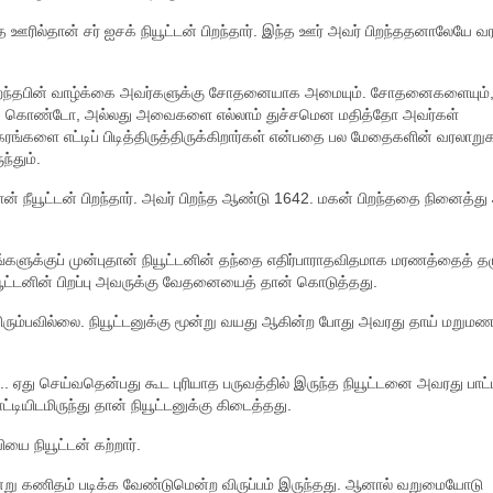
ந்த ஊரில்தான் சர் ஐசக் நியூட்டன் பிறந்தார். இந்த ஊர் அவர் பிறந்ததனாலேயே வர
பிறந்தபின் வாழ்க்கை அவர்களுக்கு சோதனையாக அமையும். சோதனைகளையும்
டிக் கொண்டோ, அல்லது அவைகளை எல்லாம் துச்சமென மதித்தோ அவர்கள்
ங்களை எட்டிப் பிடித்திருத்திருக்கிறார்கள் என்பதை பல மேதைகளின் வரலாறு
ந்தும்.
் நீயூட்டன் பிறந்தார். அவர் பிறந்த ஆண்டு 1642. மகன் பிறந்ததை நினைத்த
தங்களுக்குப் முன்புதான் நியூட்டனின் தந்தை எதிர்பாராதவிதமாக மரணத்தைத் தழ
நியூட்டனின் பிறப்பு அவருக்கு வேதனையைத் தான் கொடுத்தது.
ரும்பவில்லை. நியூட்டனுக்கு மூன்று வயது ஆகின்ற போது அவரது தாய் மறுமண
. ஏது செய்வதென்பது கூட புரியாத பருவத்தில் இருந்த நியூட்டனை அவரது பாட்
ாட்டியிடமிருந்து தான் நியூட்டனுக்கு கிடைத்தது.
ியை நியூட்டன் கற்றார்.
 சென்று கணிதம் படிக்க வேண்டுமென்ற விருப்பம் இருந்தது. ஆனால் வறுமையோடு