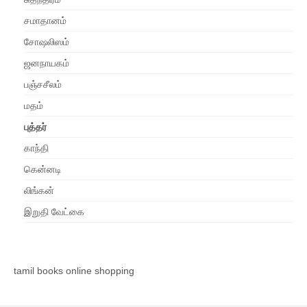
சமாதானம்
சோஷலிஸம்
ஜனநாயகம்
பஞ்சசீலம்
மதம்
புத்தர்
காந்தி
கென்னடி
லிங்கன்
இறுதி வேட்கை
tamil books online shopping