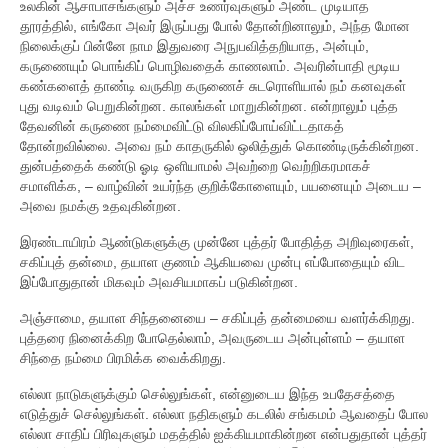
உலகின் ஆசாபாசங்களும் அச்ச உணர்வுகளும் அண்ட முடியாத
தூரத்தில், எங்கோ அவர் இருப்பது போல் தோன்றினாலும், அந்த மோன
நிலைக்குப் பின்னே நாம இதுவரை அநுபவித்தறியாத, அன்பும்,
கருணையும் பொங்கிப் பொழிவதைக் காணலாம். அவரின்பாதி மூடிய
கண்களைத் தாண்டி வருகிற கருணைச் சுடரொளியால் நம் கனவுகள்
புது வடிவம் பெறுகின்றன. காலங்கள் மாறுகின்றன. என்றாலும் புத்த
தேவனின் கருணை நம்மைவிட்டு விலகிப்போய்விட்டதாகத்
தோன்றவில்லை. அவை நம் காதருகில் ஒலித்துக் கொண்டிருக்கின்றன.
துன்பத்தைக் கண்டு ஓடி ஒளியாமல் அவற்றை வெற்றிகரமாகச்
சமாளிக்க, – வாழ்வின் உயர்ந்த குறிக்கோளையும், பயனையும் அடைய –
அவை நமக்கு உதவுகின்றன.
இரண்டாயிரம் ஆண்டுகளுக்கு முன்னே புத்தர் போதித்த அறிவுரைகள்,
சகிப்புத் தன்மை, தயாள குணம் ஆகியவை முன்பு எப்போதையும் விட
இப்போதுதான் மிகவும் அவசியமாகப் படுகின்றன.
அஞ்சாமை, தயாள சிந்தனையை – சகிப்புத் தன்மையை வளர்க்கிறது.
புத்தரை நினைக்கிற போதெல்லாம், அவருடைய அன்புள்ளம் – தயாள
சிந்தை நம்மை பிரமிக்க வைக்கிறது.
எல்லா நாடுகளுக்கும் செல்லுங்கள், என்னுடைய இந்த உபதேசத்தை
எடுத்துச் செல்லுங்கள். எல்லா நதிகளும் கடலில் சங்கமம் ஆவதைப் போல
எல்லா சாதிப் பிரிவுகளும் மதத்தில் ஐக்கியமாகின்றன என்பதுதான் புத்தர்