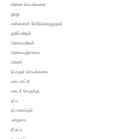
வினை செயல்வகை
தூது
மன்னரைச் சேர்ந்தொழுகுதல்
குறிப்பறிதல்
அவையறிதல்
அவையஞ்சாமை
அரண்
பொருள் செயல்வகை
படைமாட்சி
படைச் செருக்கு
நட்பு
நட்பாராய்தல்
பழைமை
தீ நட்பு