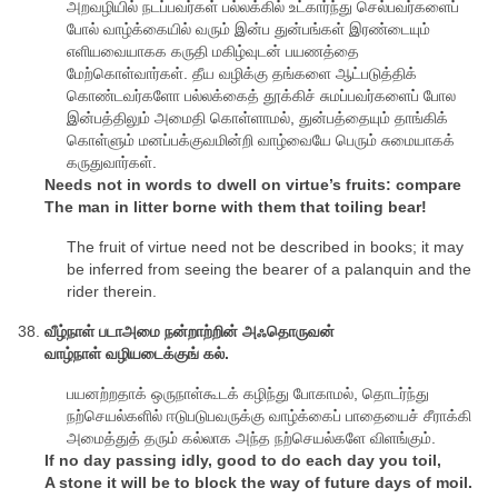
அறவழியில் நடப்பவர்கள் பல்லக்கில் உட்கார்ந்து செல்பவர்களைப்
போல் வாழ்க்கையில் வரும் இன்ப துன்பங்கள் இரண்டையும்
எளியவையாகக கருதி மகிழ்வுடன் பயணத்தை
மேற்கொள்வார்கள். தீய வழிக்கு தங்களை ஆட்படுத்திக்
கொண்டவர்களோ பல்லக்கைத் தூக்கிச் சுமப்பவர்களைப் போல
இன்பத்திலும் அமைதி கொள்ளாமல், துன்பத்தையும் தாங்கிக்
கொள்ளும் மனப்பக்குவமின்றி வாழ்வையே பெரும் சுமையாகக்
கருதுவார்கள்.
Needs not in words to dwell on virtue’s fruits: compare
The man in litter borne with them that toiling bear!
The fruit of virtue need not be described in books; it may
be inferred from seeing the bearer of a palanquin and the
rider therein.
வீழ்நாள் படாஅமை நன்றாற்றின் அஃதொருவன்
வாழ்நாள் வழியடைக்குங் கல்.
பயனற்றதாக் ஒருநாள்கூடக் கழிந்து போகாமல், தொடர்ந்து
நற்செயல்களில் ஈடுபடுபவருக்கு வாழ்க்கைப் பாதையைச் சீராக்கி
அமைத்துத் தரும் கல்லாக அந்த நற்செயல்களே விளங்கும்.
If no day passing idly, good to do each day you toil,
A stone it will be to block the way of future days of moil.