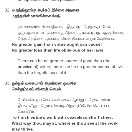
அறத்தினூங்கு ஆக்கம் இல்லை அதனை
மறத்தலின் ஊங்கில்லை கேடு.
நன்மைகளின் விளைநிலமாக இருக்கும் அறத்தைப் போல்
ஒருவருடைய வாழ்க்கைக்கு ஆக்கம் தரக்கூடியது எதுவுமில்லை;
அந்த அறத்தை மறப்பதை விடத் தீமையானதும் வேறில்லை.
No greater gain than virtue aught can cause;
No greater loss than life oblivious of her laws.
There can be no greater source of good than (the
practice of) virtue; there can be no greater source of evil
than the forgetfulness of it.
ஒல்லும் வகையான் அறவினை ஓவாதே
செல்லும்வாய் எல்லாஞ் செயல்.
செய்யக்கூடிய செயல்கள் எவை ஆயினும், அவை எல்லா
இடங்களிலும் தொய்வில்லாத அறவழியிலேயே செய்யப்பட
வேண்டும்.
To finish virtue’s work with ceaseless effort strive,
What way thou may’st, where’er thou see’st the work
may thrive.