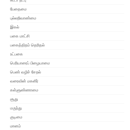
கூடா நட்பு
பேதைமை
புல்லறிவாண்மை
இகல்
பகை மாட்சி
பகைத்திறம் தெரிதல்
உட்பகை
பெரியாரைப் பிழையாமை
பெண் வழிச் சேறல்
வரைவின் மகளிர்
கள்ளுண்ணாமை
சூது
மருந்து
குடிமை
மானம்