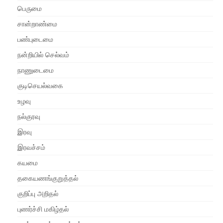
பெருமை
சான்றாண்மை
பண்புடைமை
நன்றியில் செல்வம்
நாணுடைமை
குடிசெயல்வகை
உழவு
நல்குரவு
இரவு
இரவச்சம்
கயமை
தகையணங்குறுத்தல்
குறிப்பு அறிதல்
புணர்ச்சி மகிழ்தல்