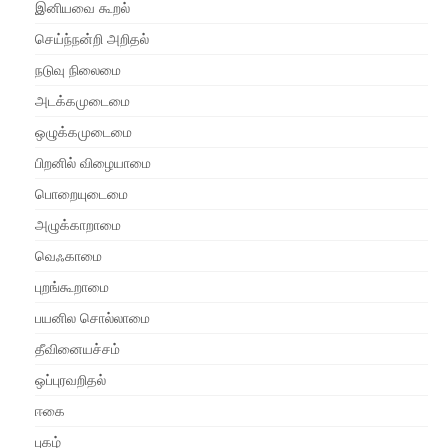
இனியவை கூறல்
செய்ந்நன்றி அறிதல்
நடுவு நிலைமை
அடக்கமுடைமை
ஒழுக்கமுடைமை
பிறனில் விழையாமை
பொறையுடைமை
அழுக்காறாமை
வெஃகாமை
புறங்கூறாமை
பயனில சொல்லாமை
தீவினையச்சம்
ஒப்புரவறிதல்
ஈகை
புகழ்