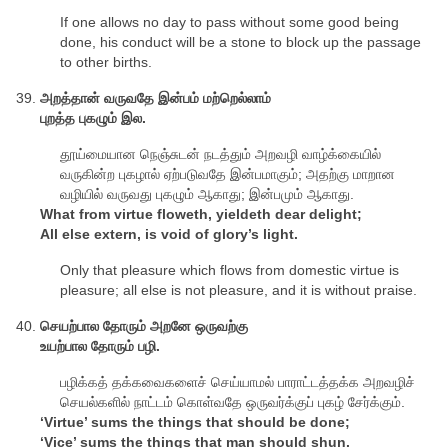
If one allows no day to pass without some good being
done, his conduct will be a stone to block up the passage
to other births.
அறத்தான் வருவதே இன்பம் மற்றெல்லாம்
புறத்த புகழும் இல.
தூய்மையான நெஞ்சுடன் நடத்தும் அறவழி வாழ்க்கையில்
வருகின்ற புகழால் ஏற்படுவதே இன்பமாகும்; அதற்கு மாறான
வழியில் வருவது புகழும் ஆகாது; இன்பமும் ஆகாது.
What from virtue floweth, yieldeth dear delight;
All else extern, is void of glory’s light.
Only that pleasure which flows from domestic virtue is
pleasure; all else is not pleasure, and it is without praise.
செயற்பால தோரும் அறனே ஒருவற்கு
உயற்பால தோரும் பழி.
பழிக்கத் தக்கவைகளைச் செய்யாமல் பாராட்டத்தக்க அறவழிச்
செயல்களில் நாட்டம் கொள்வதே ஒருவர்க்குப் புகழ் சேர்க்கும்.
‘Virtue’ sums the things that should be done;
‘Vice’ sums the things that man should shun.